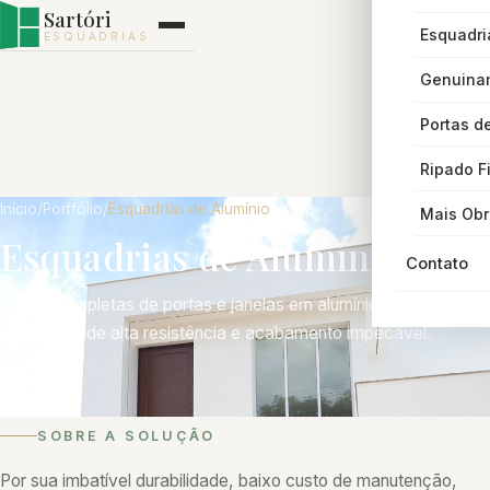
Sartóri
Esquadri
ESQUADRIAS
Genuina
Portas d
Ripado F
Início
/
Portfólio
/
Esquadrias de Alumínio
Mais Ob
Esquadrias de Alumínio
Contato
Linhas completas de portas e janelas em alumínio, sob medida,
com perfis de alta resistência e acabamento impecável.
SOBRE A SOLUÇÃO
Por sua imbatível durabilidade, baixo custo de manutenção,