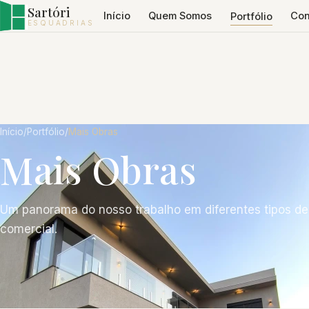
Sartóri
Início
Quem Somos
Con
Portfólio
ESQUADRIAS
Início
/
Portfólio
/
Mais Obras
Mais Obras
Um panorama do nosso trabalho em diferentes tipos de 
comercial.